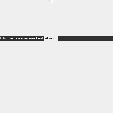
t dat u er tevreden mee bent.
Akkoord