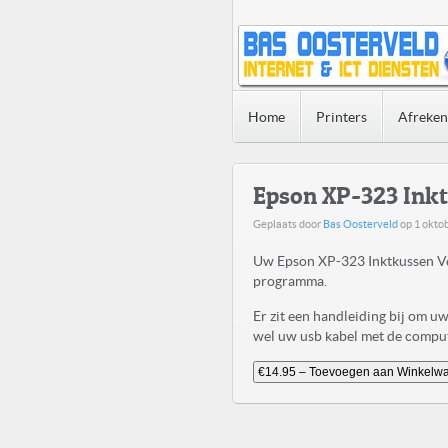
Home
Printers
Afreke
Epson XP-323 Ink
Geplaats door
Bas Oosterveld
op
1 okto
Uw Epson XP-323 Inktkussen Ve
programma.
Er zit een handleiding bij om 
wel uw usb kabel met de compute
€14.95 – Toevoegen aan Winkelw