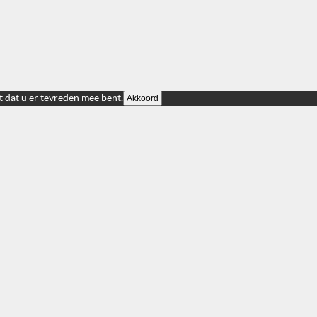
t dat u er tevreden mee bent.
Akkoord