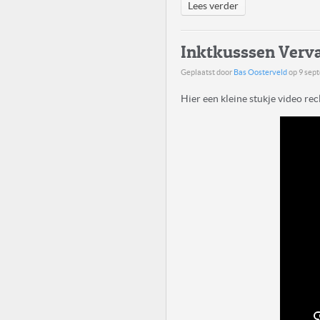
Lees verder
Inktkusssen Verv
Geplaatst door
Bas Oosterveld
op
9 sep
Hier een kleine stukje video re