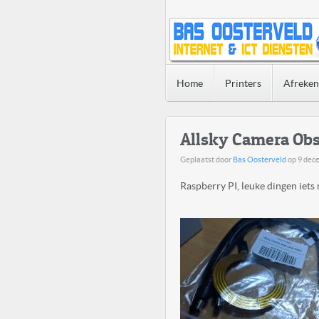
Home
Printers
Afreke
Allsky Camera Ob
Geplaatst door
Bas Oosterveld
op
9 dec
Raspberry PI, leuke dingen iets