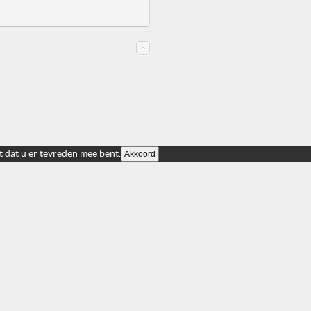
t dat u er tevreden mee bent.
Akkoord