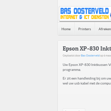
Home
Printers
Afreke
Epson XP-830 Ink
Geplaatst door
Bas Oosterveld
op
6 maar
Uw Epson XP-830 Inktkussen Ve
programma.
Er zit een handleiding bij om 
wel uw usb kabel met de compute