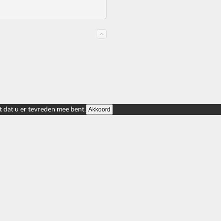
t dat u er tevreden mee bent.
Akkoord