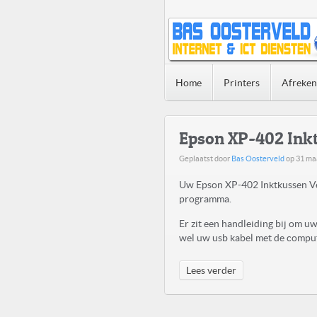
Home
Printers
Afreke
Epson XP-402 Ink
Geplaatst door
Bas Oosterveld
op
31 ma
Uw Epson XP-402 Inktkussen Ve
programma.
Er zit een handleiding bij om 
wel uw usb kabel met de compute
Lees verder