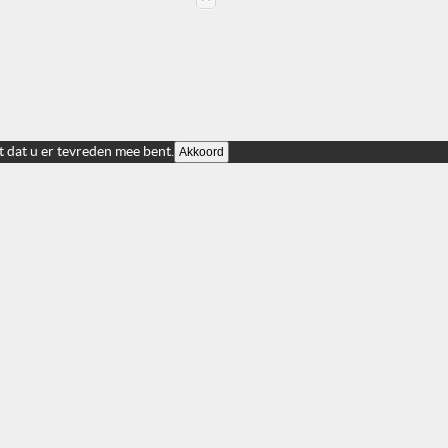
t dat u er tevreden mee bent.
Akkoord