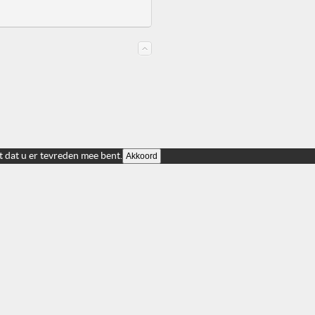
t dat u er tevreden mee bent.
Akkoord