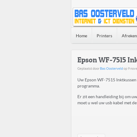
Home
Printers
Afreke
Epson WF-7515 In
Geplaatst door
Bas Oosterveld
op
9 nov
Uw Epson WF-7515 Inktkussen V
programma.
Er zit een handleiding bij om 
moet u wel uw usb kabel met de 