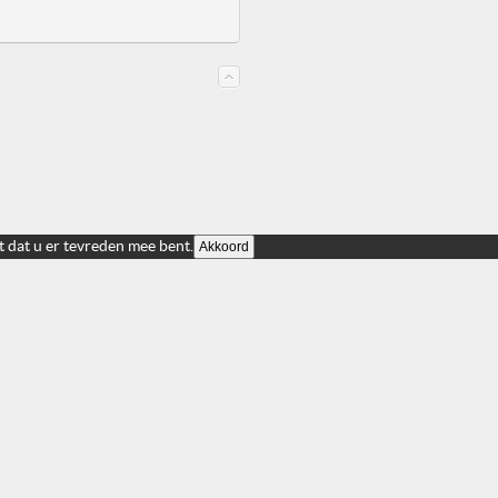
t dat u er tevreden mee bent.
Akkoord