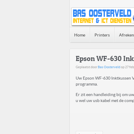
Home
Printers
Afreke
Epson WF-630 Ink
Geplaatst door
Bas Oosterveld
op
27 feb
Uw Epson WF-630 Inktkussen Ve
programma.
Er zit een handleiding bij om 
u wel uw usb kabel met de compu