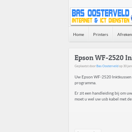
Home
Printers
Afreke
Epson WF-2520 In
Geplaatst door
Bas Oosterveld
op
30 jan
Uw Epson WF-2520 Inktkussen V
programma.
Er zit een handleiding bij om 
moet u wel uw usb kabel met de 