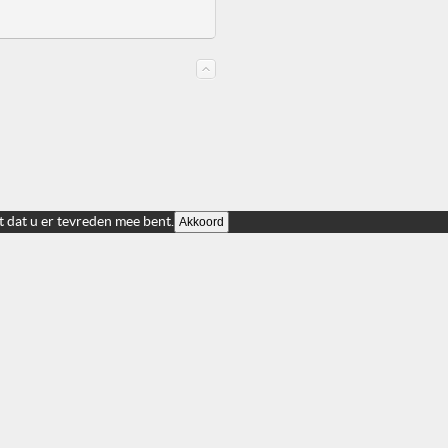
t dat u er tevreden mee bent.
Akkoord