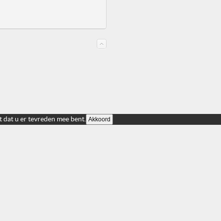
t dat u er tevreden mee bent.
Akkoord