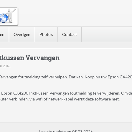
nen
Overigen
Photo’s
Contact
tkussen Vervangen
il, 2016
.
rvangen foutmelding zelf verhelpen. Dat kan. Koop nu uw Epson CX420
uw Epson CX4200 Inktkussen Vervangen foutmelding te verwijderen. Om d
ter verbinden, via wifi of netwerkkabel werkt deze software niet.
Laatste update op 05.08.2026