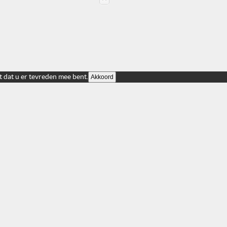
t dat u er tevreden mee bent.
Akkoord