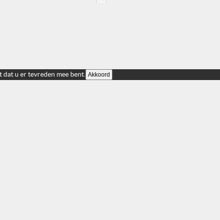
t dat u er tevreden mee bent.
Akkoord