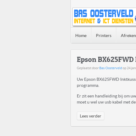
Home
Printers
Afreke
Epson BX625FWD 
Geplaatst door
Bas Oosterveld
op
24 jan
Uw Epson BX625FWD Inktkussen
programma.
Er zit een handleiding bij om
moet u wel uw usb kabel met de 
Lees verder