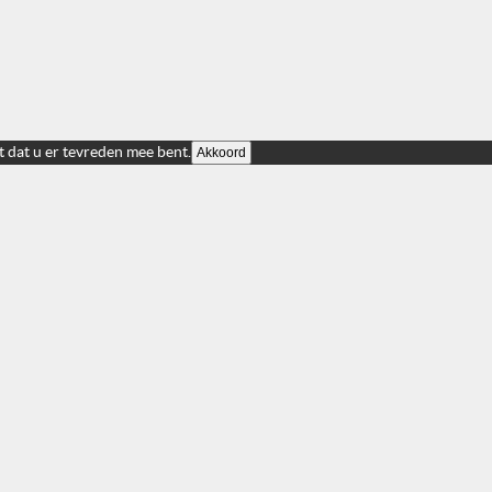
t dat u er tevreden mee bent.
Akkoord