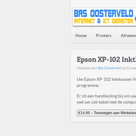
Home
Printers
Afreke
Epson XP-102 Ink
Geplaats door
Bas Oosterveld
op
31 maa
Uw Epson XP-102 Inktkussen Ve
programma.
Er zit een handleiding bij om 
wel uw usb kabel met de compute
€14.95 – Toevoegen aan Winkelw