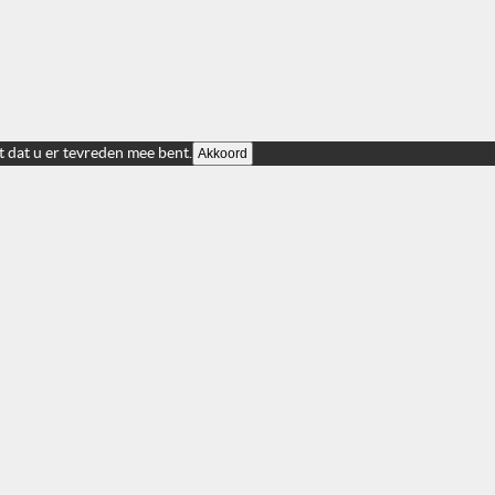
t dat u er tevreden mee bent.
Akkoord