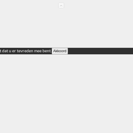
t dat u er tevreden mee bent.
Akkoord