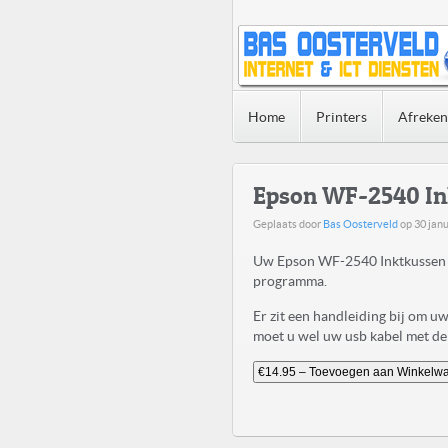
Home
Printers
Afreke
Epson WF-2540 In
Geplaats door
Bas Oosterveld
op
30 janu
Uw Epson WF-2540 Inktkussen V
programma.
Er zit een handleiding bij om 
moet u wel uw usb kabel met de 
€14.95 – Toevoegen aan Winkelw