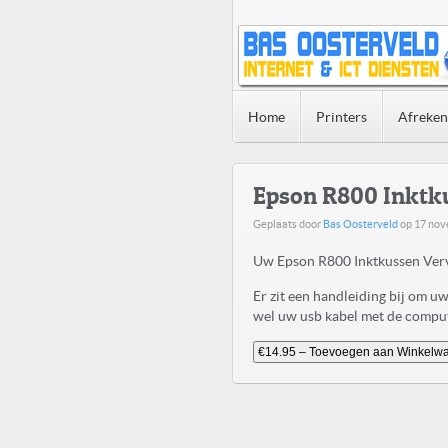
Home
Printers
Afreke
Epson R800 Inktk
Geplaats door
Bas Oosterveld
op
17 nov
Uw Epson R800 Inktkussen Verv
Er zit een handleiding bij om 
wel uw usb kabel met de compute
€14.95 – Toevoegen aan Winkelw