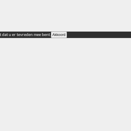
t dat u er tevreden mee bent.
Akkoord