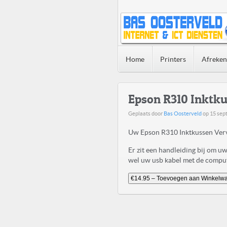
Home
Printers
Afreke
Epson R310 Inktk
Geplaats door
Bas Oosterveld
op
15 sep
Uw Epson R310 Inktkussen Verv
Er zit een handleiding bij om 
wel uw usb kabel met de compute
€14.95 – Toevoegen aan Winkelw