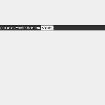
t dat u er tevreden mee bent.
Akkoord