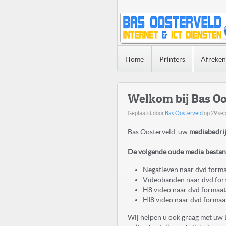
Home
Printers
Afreke
Welkom bij Bas Oo
Geplaatst door
Bas Oosterveld
op
29 se
Bas Oosterveld, uw
mediabedrij
De volgende oude media bestand
Negatieven naar dvd form
Videobanden naar dvd for
H8 video naar dvd formaat
HI8 video naar dvd formaa
Wij helpen u ook graag met uw 