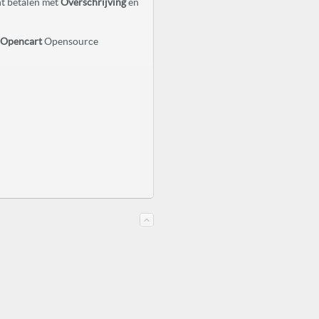
nt betalen met
Overschrijving
en
Opencart
Opensource