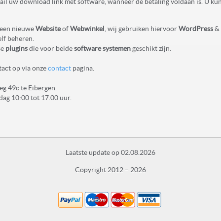
e-mail uw download link met software, wanneer de betaling voldaan is. U ku
r een nieuwe
Website
of
Webwinkel
, wij gebruiken hiervoor
WordPress
&
elf beheren.
se
plugins
die voor beide
software systemen
geschikt zijn.
tact op via onze
contact
pagina.
eg 49c te Eibergen.
dag 10:00 tot 17.00 uur.
Laatste update op 02.08.2026
Copyright 2012 – 2026