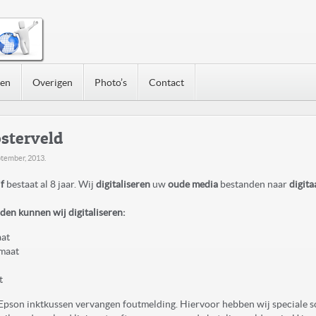
nen
Overigen
Photo’s
Contact
sterveld
ptember, 2013
.
f
bestaat al 8 jaar. Wij
digitaliseren
uw
oude media
bestanden naar
digita
en kunnen wij digitaliseren:
aat
maat
t
Epson inktkussen vervangen foutmelding. Hiervoor hebben wij speciale s